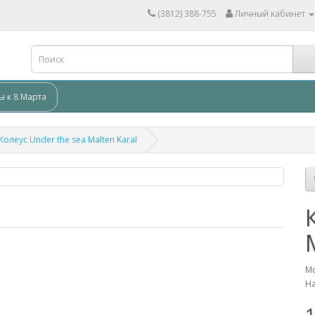
(3812) 388-755
Личный кабинет
ы к 8 Марта
Колеус Under the sea Malten Karal
Мо
На